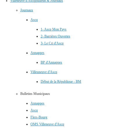
Villeneuve d'Ascq
Bulletin & Journaux
Journaux
Ascq
1- Ascq Mon Pays
2- Barrières Ouvertes
3- Le Cri d'Ascq
Annappes
BP d'Annappes
Villeuneuve d'Ascq
Début de la République - BM
Bulletins Municipaux
Annappes
Ascq
Flers-Bourg
OMS Villeneuve d'Ascq