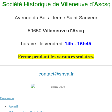
S
ociété
Hi
storique de
V
illeneuve d'
A
scsq
Avenue du Bois - ferme Saint-Sauveur
59650
Villeneuve d'Ascq
horaire : le vendredi
14h
-
16h45
Fermé pendant les vacances scolaires.
contact@shva.fr
Open menu
Accueil