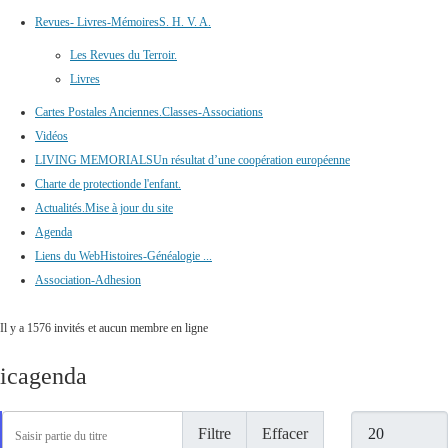
Revues- Livres-Mémoires
S. H. V. A.
Les Revues du Terroir.
Livres
Cartes Postales Anciennes.
Classes-Associations
Vidéos
LIVING MEMORIALS
Un résultat d’une coopération européenne
Charte de protection
de l'enfant.
Actualités.
Mise à jour du site
Agenda
Liens du Web
Histoires-Généalogie ...
Association-Adhesion
Il y a 1576 invités et aucun membre en ligne
icagenda
Saisir partie du titre
Afficher #
Filtre
Effacer