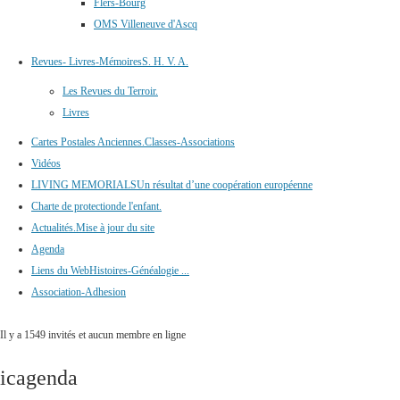
Flers-Bourg
OMS Villeneuve d'Ascq
Revues- Livres-Mémoires
S. H. V. A.
Les Revues du Terroir.
Livres
Cartes Postales Anciennes.
Classes-Associations
Vidéos
LIVING MEMORIALS
Un résultat d’une coopération européenne
Charte de protection
de l'enfant.
Actualités.
Mise à jour du site
Agenda
Liens du Web
Histoires-Généalogie ...
Association-Adhesion
Il y a 1549 invités et aucun membre en ligne
icagenda