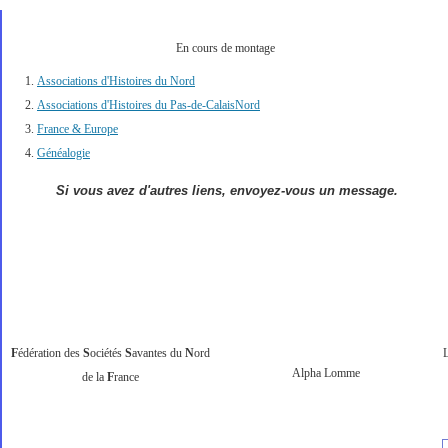
En cours de montage
Associations d'Histoires du Nord
Associations d'Histoires du Pas-de-CalaisNord
France & Europe
Généalogie
Si vous avez d'autres liens, envoyez-vous un message.
F
édération des
S
ociétés
S
avantes du
N
ord
L
Alpha Lomme
de la
F
rance