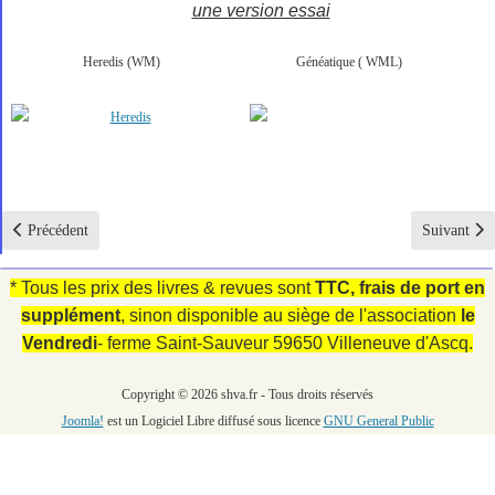
une version essai
Heredis (WM)
Généatique ( WML)
Article précédent : BM Annappes
Article suiv
Précédent
Suivant
* Tous les prix des livres & revues sont
TTC, frais de
port en
supplément
, sinon disponible au siège de l'association
le
Vendredi
- ferme Saint-Sauveur 59650 Villeneuve d'Ascq.
Copyright © 2026 shva.fr - Tous droits réservés
Joomla!
est un Logiciel Libre diffusé sous licence
GNU General Public