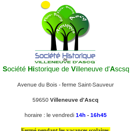
S
ociété
Hi
storique de
V
illeneuve d'
A
scsq
Avenue du Bois - ferme Saint-Sauveur
59650
Villeneuve d'Ascq
horaire : le vendredi
14h
-
16h45
Fermé pendant les vacances scolaires.