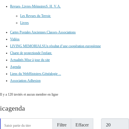
Revues- Livres-Mémoires
S. H. V. A.
Les Revues du Terroir.
Livres
Cartes Postales Anciennes.
Classes-Associations
Vidéos
LIVING MEMORIALS
Un résultat d’une coopération européenne
Charte de protection
de l'enfant.
Actualités.
Mise à jour du site
Agenda
Liens du Web
Histoires-Généalogie ...
Association-Adhesion
Il y a 120 invités et aucun membre en ligne
icagenda
Saisir partie du titre
Afficher #
Filtre
Effacer