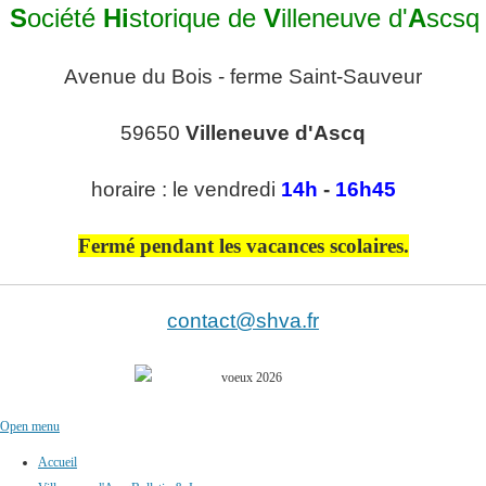
S
ociété
Hi
storique de
V
illeneuve d'
A
scsq
Avenue du Bois - ferme Saint-Sauveur
59650
Villeneuve d'Ascq
horaire : le vendredi
14h
-
16h45
Fermé pendant les vacances scolaires.
contact@shva.fr
Open menu
Accueil