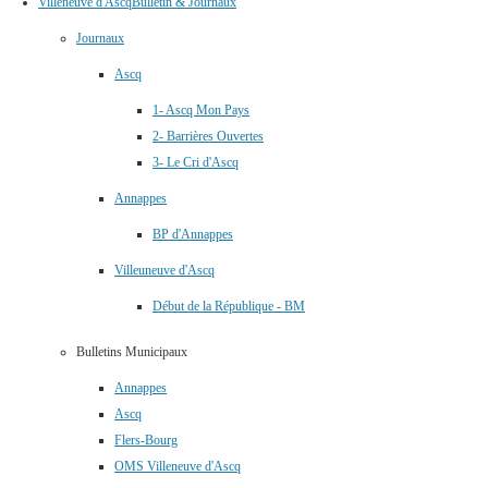
Villeneuve d'Ascq
Bulletin & Journaux
Journaux
Ascq
1- Ascq Mon Pays
2- Barrières Ouvertes
3- Le Cri d'Ascq
Annappes
BP d'Annappes
Villeuneuve d'Ascq
Début de la République - BM
Bulletins Municipaux
Annappes
Ascq
Flers-Bourg
OMS Villeneuve d'Ascq