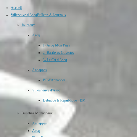
Accueil
Villeneuve d'Ascq
Bulletin & Journaux
Journaux
Ascq
1- Ascq Mon Pays
2- Barrières Ouvertes
3- Le Cri d'Ascq
Annappes
BP d'Annappes
Villeuneuve d'Ascq
Début de la République - BM
Bulletins Municipaux
Annappes
Ascq