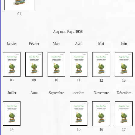
01
Acq mon Pays-
1958
Janvier
Février
Mars
Avril
Mai
Juin
08
09
10
11
12
13
Juillet
Aout
Septembre
octobre
Novemnre
Décembre
14
15
16
17