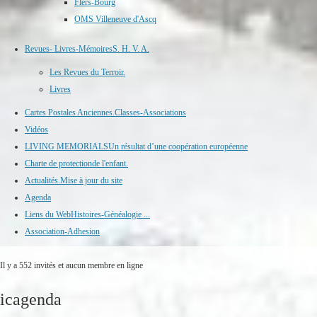
Flers-Bourg
OMS Villeneuve d'Ascq
Revues- Livres-Mémoires
S. H. V. A.
Les Revues du Terroir.
Livres
Cartes Postales Anciennes.
Classes-Associations
Vidéos
LIVING MEMORIALS
Un résultat d’une coopération européenne
Charte de protection
de l'enfant.
Actualités.
Mise à jour du site
Agenda
Liens du Web
Histoires-Généalogie ...
Association-Adhesion
Il y a 552 invités et aucun membre en ligne
icagenda