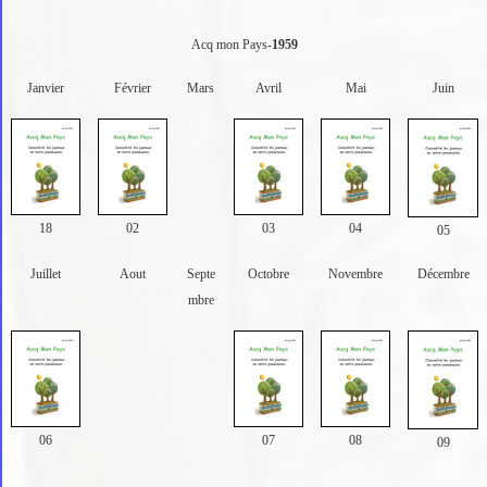
Acq mon Pays-
1959
Janvier
Février
Mars
Avril
Mai
Juin
18
02
03
04
05
Juillet
Aout
Septe
Octobre
Novembre
Décembre
mbre
06
07
08
09