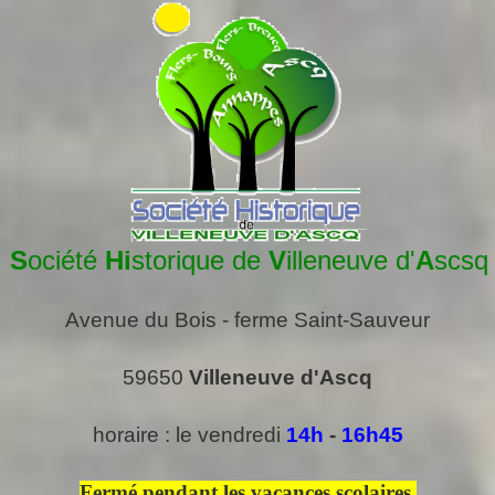
S
ociété
Hi
storique de
V
illeneuve d'
A
scsq
Avenue du Bois - ferme Saint-Sauveur
59650
Villeneuve d'Ascq
horaire : le vendredi
14h
-
16h45
Fermé pendant les vacances scolaires.