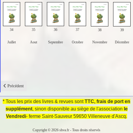
34
35
36
37
38
39
Juillet
Aout
Septembre
Octobre
Novembre
Décembre
Article précédent : 2- Barrières Ouvertes
Précédent
* Tous les prix des livres & revues sont
TTC, frais de
port en
supplément
, sinon disponible au siège de l'association
le
Vendredi
- ferme Saint-Sauveur 59650 Villeneuve d'Ascq.
Copyright © 2026 shva.fr - Tous droits réservés