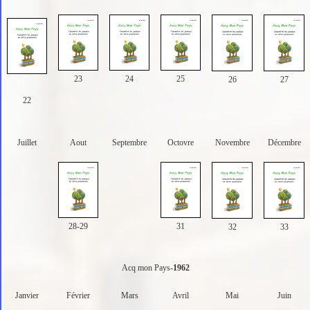
23
24
25
26
27
22
Juillet
Aout
Septembre
Octovre
Novembre
Décembre
28-29
31
32
33
Acq mon Pays-
1962
Janvier
Février
Mars
Avril
Mai
Juin