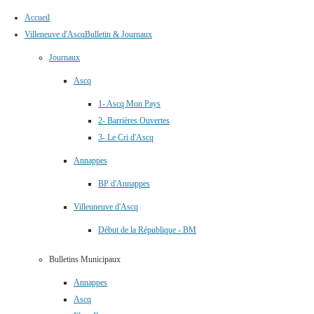
Accueil
Villeneuve d'Ascq
Bulletin & Journaux
Journaux
Ascq
1- Ascq Mon Pays
2- Barrières Ouvertes
3- Le Cri d'Ascq
Annappes
BP d'Annappes
Villeuneuve d'Ascq
Début de la République - BM
Bulletins Municipaux
Annappes
Ascq