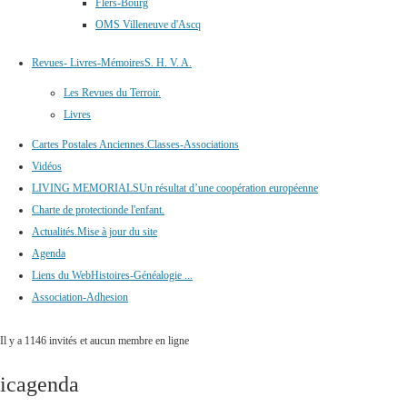
Flers-Bourg
OMS Villeneuve d'Ascq
Revues- Livres-Mémoires
S. H. V. A.
Les Revues du Terroir.
Livres
Cartes Postales Anciennes.
Classes-Associations
Vidéos
LIVING MEMORIALS
Un résultat d’une coopération européenne
Charte de protection
de l'enfant.
Actualités.
Mise à jour du site
Agenda
Liens du Web
Histoires-Généalogie ...
Association-Adhesion
Il y a 1146 invités et aucun membre en ligne
icagenda