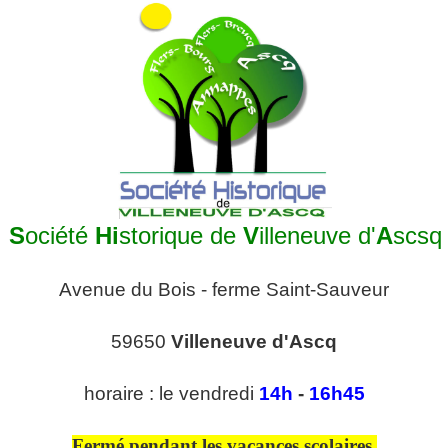
S
ociété
Hi
storique de
V
illeneuve d'
A
scsq
Avenue du Bois - ferme Saint-Sauveur
59650
Villeneuve d'Ascq
horaire : le vendredi
14h
-
16h45
Fermé pendant les vacances scolaires.