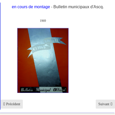
en cours de montage
- Bulletin municipaux d'Ascq.
1969
Article précédent : BM Flers-Bourg
Article sui
Précédent
Suivant